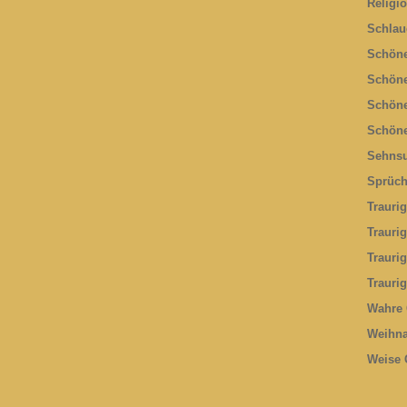
Religi
Schlau
Schöne
Schöne
Schöne
Schöne
Sehnsu
Sprüc
Trauri
Trauri
Trauri
Trauri
Wahre 
Weihna
Weise 