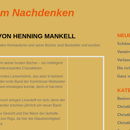
um Nachdenken
VON HENNING MANKELL
NEU
Schöne
testen Krimiautoren und seine Bücher sind Bestseller und wurden
Verwir
Verlas
 seiner besten Bücher – ein intelligent
Die ric
 interessanten Charakteren.
Ganz o
erndes Leseerlebnis, das aber in keinem
t der erste Band der Kommissar-Wallander-
iesem einsteigen konnte, denn er hat mich
KAT
Besinn
noch einigen Lesestoff vor sich, denn der
lander erschien jährlich ein neuer Band.
Christ
e Gesicht und Der Mann der lächelte.
Christ
von Riga, da hier die Glaubwürdigkeit
Christ
d.