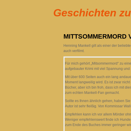
Geschichten z
MITTSOMMERMORD 
Henning Mankell gilt als einer der belieb
auch verfilmt.
Für mich gehört „Mitsommermord“ zu einem
aufgebauter Krimi mit viel Spannung und
Mit über 600 Seiten auch ein lang andau
Moment langweilig wird. Es ist zwar nich
Bücher, aber ich bin froh, dass ich mit d
zum echten Mankell-Fan gemacht.
Sollte es Ihnen ähnlich gehen, haben Sie 
Autor ist sehr fleißig. Von Kommissar Wal
Empfehlen kann ich vor allem Mörder ohn
Weniger empfehlenswert finde ich Hunde 
zum Ende des Buches immer geringer wir