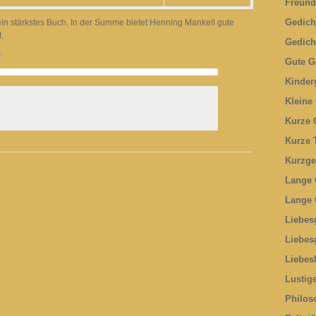
Freund
Gedich
sein stärkstes Buch. In der Summe bietet Henning Mankell gute
.
Gedich
2
Gute G
Kinder
Kleine
Kurze 
Kurze 
Kurzge
Lange 
Lange 
Liebes
Liebes
Liebes
Lustig
Philos