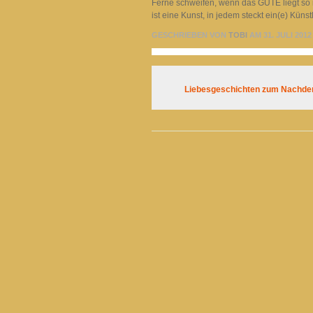
Ferne schweifen, wenn das GUTE liegt so 
ist eine Kunst, in jedem steckt ein(e) Künstl
GESCHRIEBEN VON
TOBI
AM 31. JULI 2012
Liebesgeschichten zum Nachde