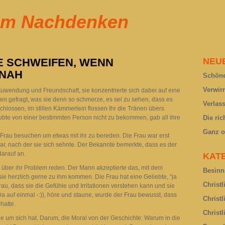
um Nachdenken
E SCHWEIFEN, WENN
NEU
 NAH
Schöne
Verwir
Zuwendung und Freundschaft, sie konzentrierte sich dabei auf eine
en gefragt, was sie denn so schmerze, es sei zu sehen, dass es
Verlas
schlossen, im stillen Kämmerlein flossen Ihr die Tränen übers
ubte von einer bestimmten Person nicht zu bekommen, gab all ihre
Die ric
Ganz o
Frau besuchen um etwas mit ihr zu bereden. Die Frau war erst
ar, nach der sie sich sehnte. Der Bekannte bemerkte, dass es der
darauf an.
KAT
t über ihr Problem reden. Der Mann akzeptierte das, mit dem
Besinn
 sie herzlich gerne zu ihm kommen. Die Frau hat eine Geliebte, “ja
Christ
rau, dass sie die Gefühle und Irritationen verstehen kann und sie
 Da auf einmal -:)), höre und staune, wurde der Frau bewusst, dass
Christ
hatte.
Christ
sie um sich hat. Darum, die Moral von der Geschichte: Warum in die